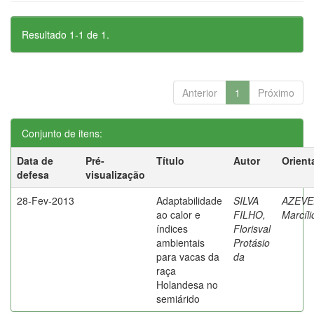
Resultado 1-1 de 1.
Anterior
1
Próximo
Conjunto de itens:
Data de
Pré-
Título
Autor
Orient
defesa
visualização
28-Fev-2013
Adaptabilidade
SILVA
AZEVE
ao calor e
FILHO,
Marcíli
índices
Florisval
ambientais
Protásio
para vacas da
da
raça
Holandesa no
semiárido