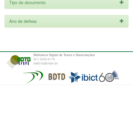
Tipo de documento
Ano de defesa
Biblioteca Digital de Teses e Dissertações
(81) 3320-6179
bdtd.bc@ufrpe.br