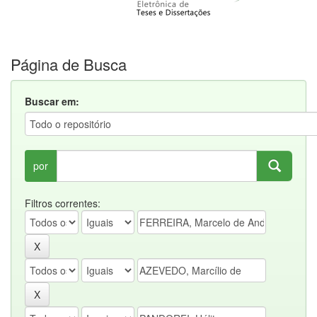
Página de Busca
Buscar em:
por
Filtros correntes: