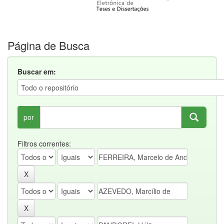
Página de Busca
Buscar em:
por
Filtros correntes: