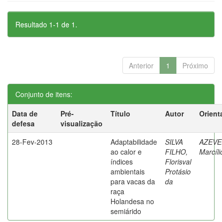
Resultado 1-1 de 1.
Anterior
1
Próximo
Conjunto de itens:
Data de
Pré-
Título
Autor
Orient
defesa
visualização
28-Fev-2013
Adaptabilidade
SILVA
AZEVE
ao calor e
FILHO,
Marcíli
índices
Florisval
ambientais
Protásio
para vacas da
da
raça
Holandesa no
semiárido