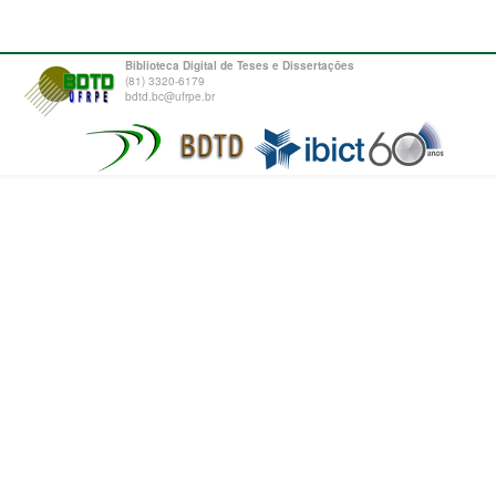
Biblioteca Digital de Teses e Dissertações
(81) 3320-6179
bdtd.bc@ufrpe.br