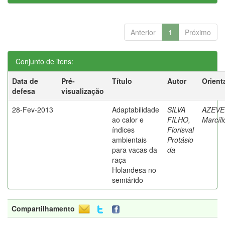
Anterior
1
Próximo
Conjunto de itens:
Data de
Pré-
Título
Autor
Orient
defesa
visualização
28-Fev-2013
Adaptabilidade
SILVA
AZEVE
ao calor e
FILHO,
Marcíli
índices
Florisval
ambientais
Protásio
para vacas da
da
raça
Holandesa no
semiárido
Compartilhamento