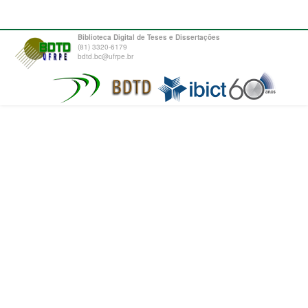
Biblioteca Digital de Teses e Dissertações
(81) 3320-6179
bdtd.bc@ufrpe.br