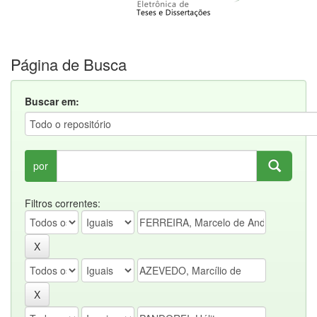
Página de Busca
Buscar em:
por
Filtros correntes: