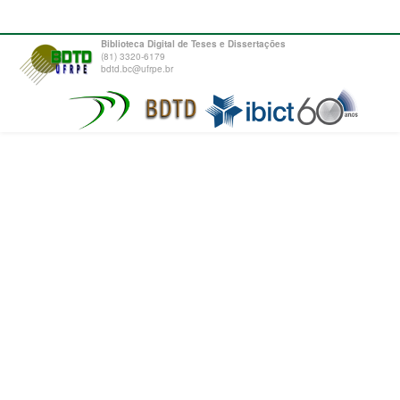
Biblioteca Digital de Teses e Dissertações
(81) 3320-6179
bdtd.bc@ufrpe.br