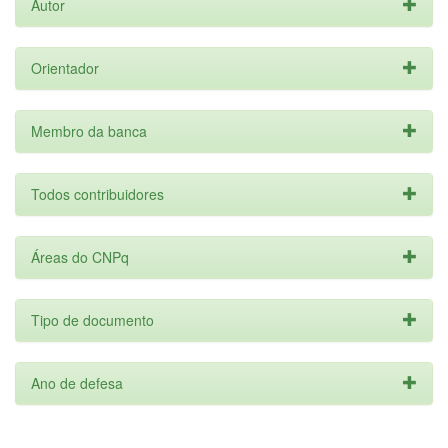
Autor
Orientador
Membro da banca
Todos contribuidores
Áreas do CNPq
Tipo de documento
Ano de defesa