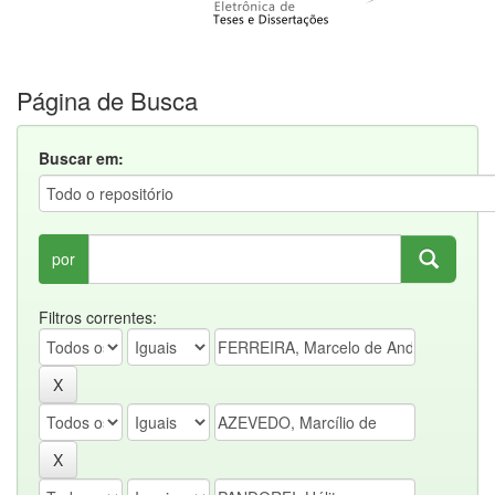
Página de Busca
Buscar em:
por
Filtros correntes: