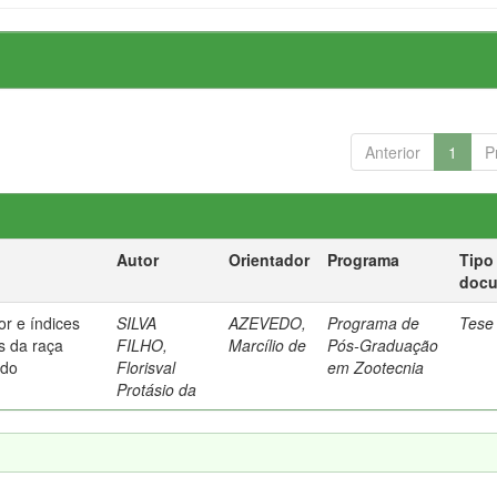
Anterior
1
P
Autor
Orientador
Programa
Tipo
doc
or e índices
SILVA
AZEVEDO,
Programa de
Tese
s da raça
FILHO,
Marcílio de
Pós-Graduação
ido
Florisval
em Zootecnia
Protásio da