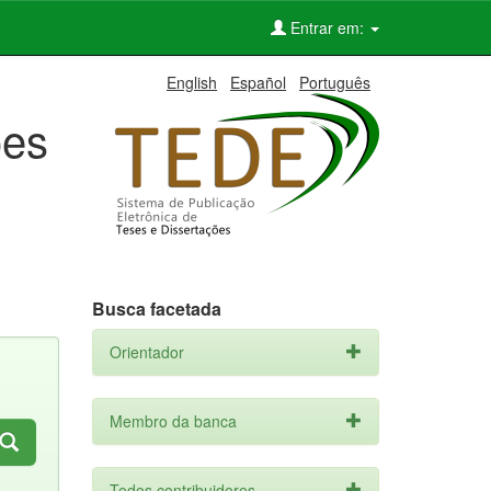
Entrar em:
English
Español
Português
ões
Busca facetada
Orientador
Membro da banca
Todos contribuidores