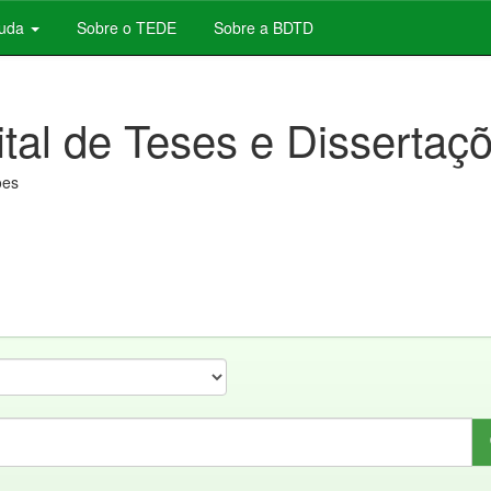
juda
Sobre o TEDE
Sobre a BDTD
ital de Teses e Dissertaç
ões