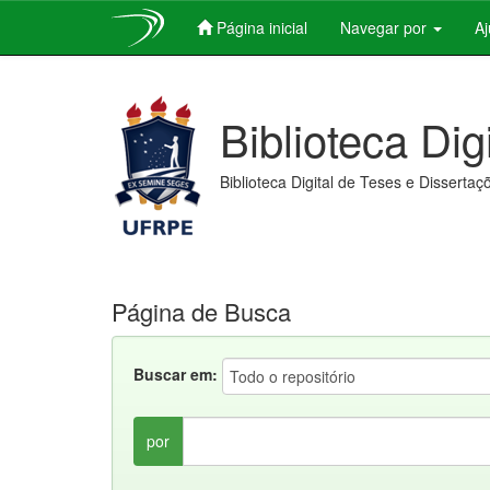
Página inicial
Navegar por
A
Skip
navigation
Biblioteca Dig
Biblioteca Digital de Teses e Dissertaç
Página de Busca
Buscar em:
por