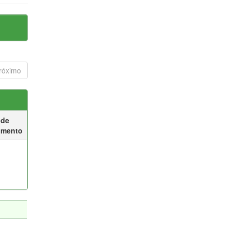
róximo
 de
umento