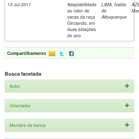
13-Jul-2011
Adaptabilidade
LIMA, Ivalda
AZ
ao calor de
de
Mar
vacas da raça
Albuquerque
Girolando, em
duas estações
do ano
Compartilhamento
Busca facetada
Autor
Orientador
Membro da banca