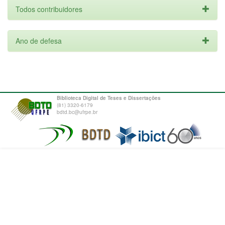
Todos contribuidores
Ano de defesa
Biblioteca Digital de Teses e Dissertações
(81) 3320-6179
bdtd.bc@ufrpe.br