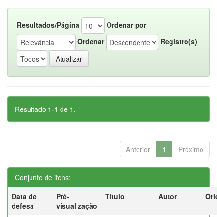
Resultados/Página
Ordenar por
Ordenar
Registro(s)
Resultado 1-1 de 1.
Anterior
1
Próximo
Conjunto de itens:
Data de
Pré-
Título
Autor
Ori
defesa
visualização