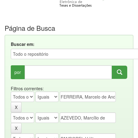
Página de Busca
Buscar em:
por
Filtros correntes: