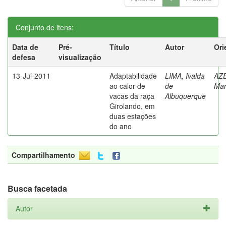
Conjunto de itens:
Data de
Pré-
Título
Autor
Ori
defesa
visualização
13-Jul-2011
Adaptabilidade
LIMA, Ivalda
AZ
ao calor de
de
Mar
vacas da raça
Albuquerque
Girolando, em
duas estações
do ano
Compartilhamento
Busca facetada
Autor