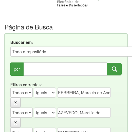
Página de Busca
Buscar em:
por
Filtros correntes: