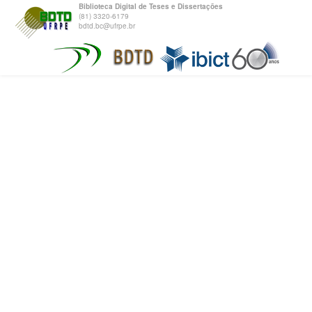
Biblioteca Digital de Teses e Dissertações
(81) 3320-6179
bdtd.bc@ufrpe.br