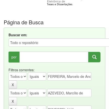
Página de Busca
Buscar em:
por
Filtros correntes: