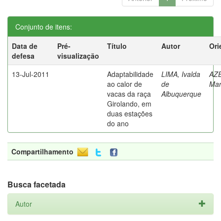
Conjunto de itens:
Data de
Pré-
Título
Autor
Ori
defesa
visualização
13-Jul-2011
Adaptabilidade
LIMA, Ivalda
AZ
ao calor de
de
Mar
vacas da raça
Albuquerque
Girolando, em
duas estações
do ano
Compartilhamento
Busca facetada
Autor