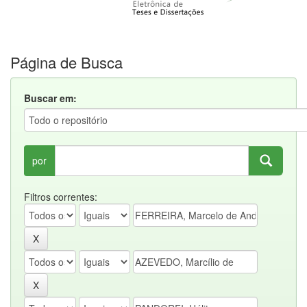
Página de Busca
Buscar em:
por
Filtros correntes: