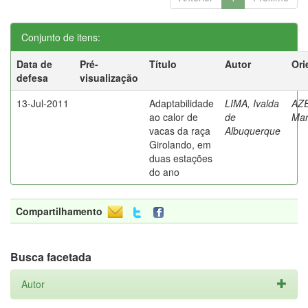
Conjunto de itens:
Data de
Pré-
Título
Autor
Ori
defesa
visualização
13-Jul-2011
Adaptabilidade
LIMA, Ivalda
AZ
ao calor de
de
Mar
vacas da raça
Albuquerque
Girolando, em
duas estações
do ano
Compartilhamento
Busca facetada
Autor