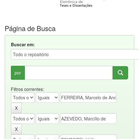
Página de Busca
Buscar em:
por
Filtros correntes: