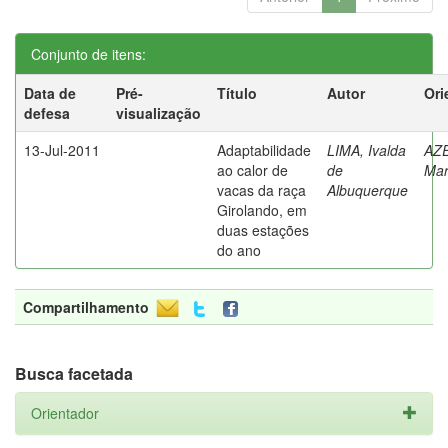
Conjunto de itens:
Data de
Pré-
Título
Autor
Ori
defesa
visualização
13-Jul-2011
Adaptabilidade
LIMA, Ivalda
AZ
ao calor de
de
Mar
vacas da raça
Albuquerque
Girolando, em
duas estações
do ano
Compartilhamento
Busca facetada
Orientador