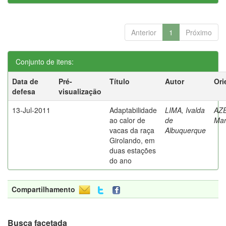
Anterior
1
Próximo
Conjunto de itens:
Data de
Pré-
Título
Autor
Ori
defesa
visualização
13-Jul-2011
Adaptabilidade
LIMA, Ivalda
AZ
ao calor de
de
Mar
vacas da raça
Albuquerque
Girolando, em
duas estações
do ano
Compartilhamento
Busca facetada