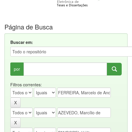
Página de Busca
Buscar em:
por
Filtros correntes: