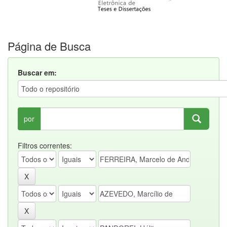
Página de Busca
Buscar em:
por
Filtros correntes: