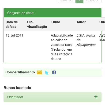
Conjunto de itens:
Data de
Pré-
Título
Autor
Ori
defesa
visualização
13-Jul-2011
Adaptabilidade
LIMA, Ivalda
AZ
ao calor de
de
Mar
vacas da raça
Albuquerque
Girolando, em
duas estações
do ano
Compartilhamento
Busca facetada
Orientador