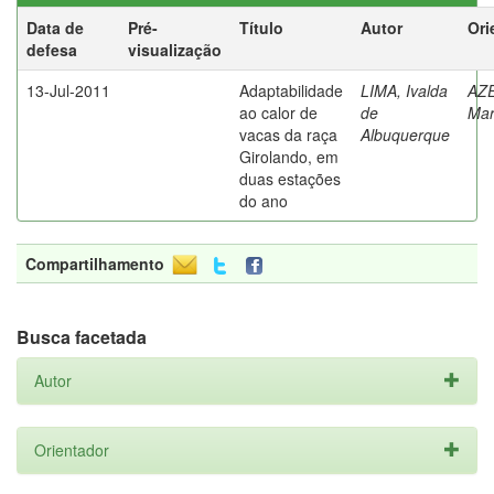
Data de
Pré-
Título
Autor
Ori
defesa
visualização
13-Jul-2011
Adaptabilidade
LIMA, Ivalda
AZ
ao calor de
de
Mar
vacas da raça
Albuquerque
Girolando, em
duas estações
do ano
Compartilhamento
Busca facetada
Autor
Orientador