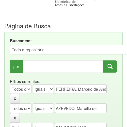
Página de Busca
Buscar em:
por
Filtros correntes: