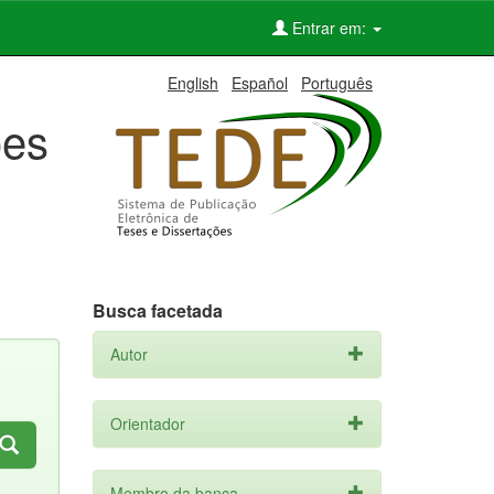
Entrar em:
English
Español
Português
ões
Busca facetada
Autor
Orientador
Membro da banca