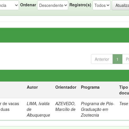
Ordenar
Registro(s)
Anterior
1
P
Autor
Orientador
Programa
Tipo
doc
or de vacas
LIMA, Ivalda
AZEVEDO,
Programa de Pós-
Tese
 duas
de
Marcílio de
Graduação em
Albuquerque
Zootecnia