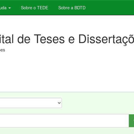
juda
Sobre o TEDE
Sobre a BDTD
ital de Teses e Dissertaç
ões