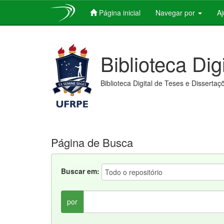
Página inicial
Navegar por
A
Skip
navigation
Biblioteca Dig
Biblioteca Digital de Teses e Dissertaç
Página de Busca
Buscar em:
por