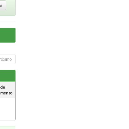
róximo
 de
umento