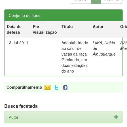
Conjunto de itens:
Data de
Pré-
Título
Autor
Ori
defesa
visualização
13-Jul-2011
Adaptabilidade
LIMA, Ivalda
AZ
ao calor de
de
Mar
vacas da raça
Albuquerque
Girolando, em
duas estações
do ano
Compartilhamento
Busca facetada
Autor