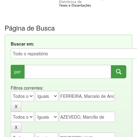
Página de Busca
Buscar em:
por
Filtros correntes: