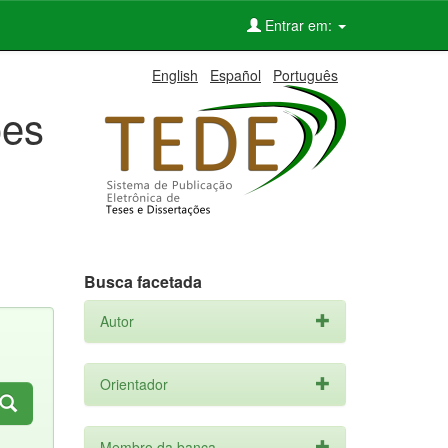
Entrar em:
English
Español
Português
ões
Busca facetada
Autor
Orientador
Membro da banca