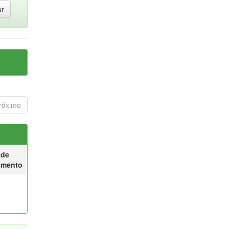
róximo
 de
umento