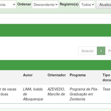
Ordenar
Registro(s)
Anterior
1
P
Autor
Orientador
Programa
Tipo
doc
or de vacas
LIMA, Ivalda
AZEVEDO,
Programa de Pós-
Tese
 duas
de
Marcílio de
Graduação em
Albuquerque
Zootecnia