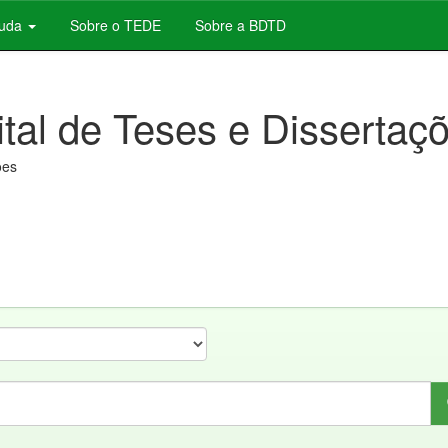
juda
Sobre o TEDE
Sobre a BDTD
ital de Teses e Dissertaç
ões