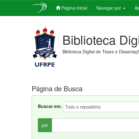
Página inicial
Navegar por
A
Skip
navigation
Biblioteca Dig
Biblioteca Digital de Teses e Dissertaç
Página de Busca
Buscar em:
por