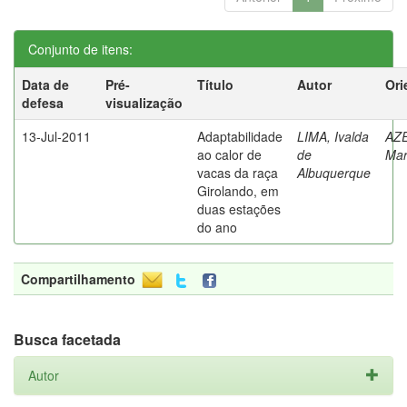
Conjunto de itens:
Data de
Pré-
Título
Autor
Ori
defesa
visualização
13-Jul-2011
Adaptabilidade
LIMA, Ivalda
AZ
ao calor de
de
Mar
vacas da raça
Albuquerque
Girolando, em
duas estações
do ano
Compartilhamento
Busca facetada
Autor