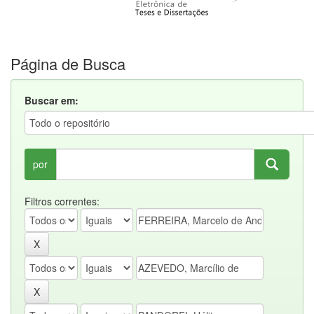
Página de Busca
Buscar em:
por
Filtros correntes: