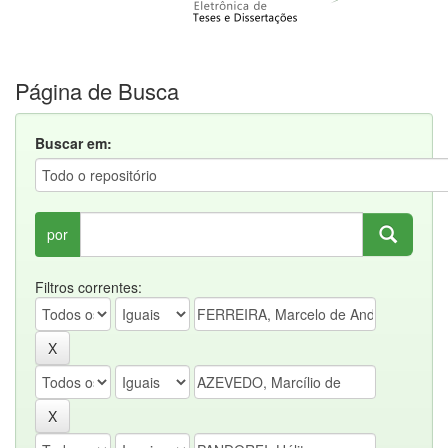
Página de Busca
Buscar em:
por
Filtros correntes: