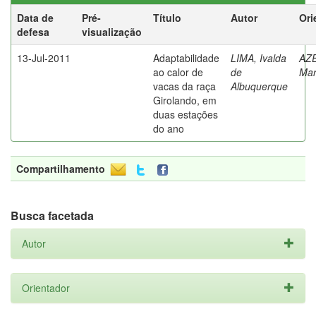
Data de
Pré-
Título
Autor
Ori
defesa
visualização
13-Jul-2011
Adaptabilidade
LIMA, Ivalda
AZ
ao calor de
de
Mar
vacas da raça
Albuquerque
Girolando, em
duas estações
do ano
Compartilhamento
Busca facetada
Autor
Orientador