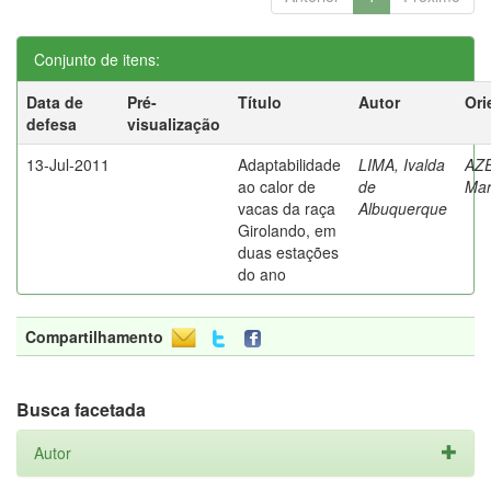
Conjunto de itens:
Data de
Pré-
Título
Autor
Ori
defesa
visualização
13-Jul-2011
Adaptabilidade
LIMA, Ivalda
AZ
ao calor de
de
Mar
vacas da raça
Albuquerque
Girolando, em
duas estações
do ano
Compartilhamento
Busca facetada
Autor