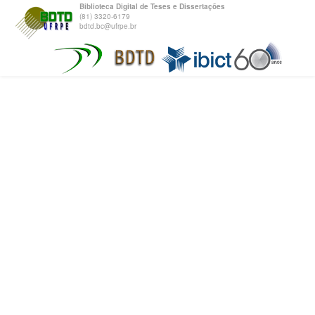
Biblioteca Digital de Teses e Dissertações
(81) 3320-6179
bdtd.bc@ufrpe.br