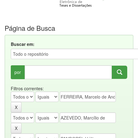
Página de Busca
Buscar em:
por
Filtros correntes: