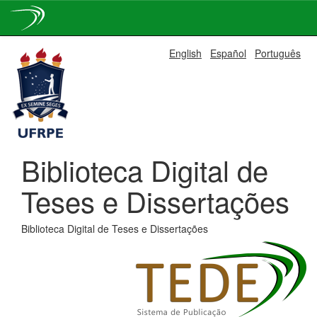
Skip
English
Español
Português
navigation
Biblioteca Digital de
Teses e Dissertações
Biblioteca Digital de Teses e Dissertações