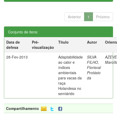
Anterior
1
Próximo
Conjunto de itens:
Data de
Pré-
Título
Autor
Orient
defesa
visualização
28-Fev-2013
Adaptabilidade
SILVA
AZEVE
ao calor e
FILHO,
Marcíli
índices
Florisval
ambientais
Protásio
para vacas da
da
raça
Holandesa no
semiárido
Compartilhamento