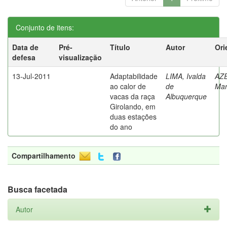
Conjunto de itens:
Data de
Pré-
Título
Autor
Ori
defesa
visualização
13-Jul-2011
Adaptabilidade
LIMA, Ivalda
AZ
ao calor de
de
Mar
vacas da raça
Albuquerque
Girolando, em
duas estações
do ano
Compartilhamento
Busca facetada
Autor