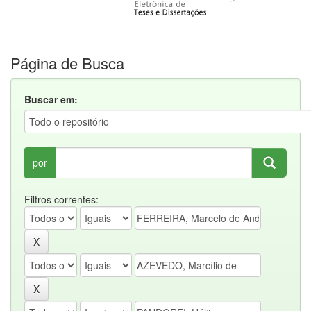
Página de Busca
Buscar em:
por
Filtros correntes: