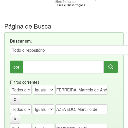
Página de Busca
Buscar em:
por
Filtros correntes: