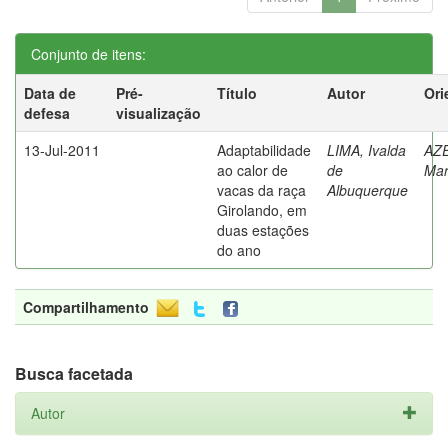
Conjunto de itens:
Data de
Pré-
Título
Autor
Ori
defesa
visualização
13-Jul-2011
Adaptabilidade
LIMA, Ivalda
AZ
ao calor de
de
Mar
vacas da raça
Albuquerque
Girolando, em
duas estações
do ano
Compartilhamento
Busca facetada
Autor