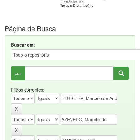
Página de Busca
Buscar em:
por
Filtros correntes: