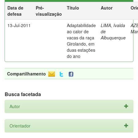
Data de
Pré-
Título
Autor
Ori
defesa
visualização
13-Jul-2011
Adaptabilidade
LIMA, Ivalda
AZ
ao calor de
de
Mar
vacas da raça
Albuquerque
Girolando, em
duas estações
do ano
Compartilhamento
Busca facetada
Autor
Orientador