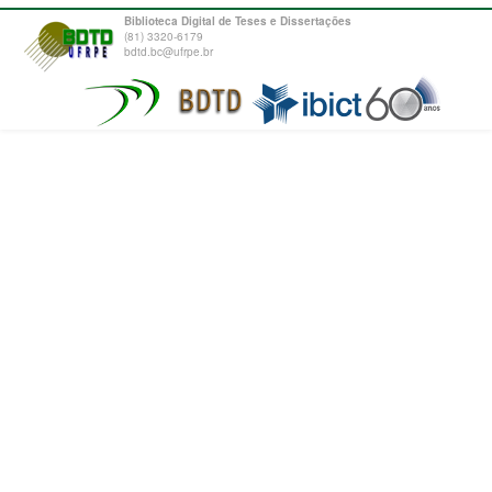
Biblioteca Digital de Teses e Dissertações
(81) 3320-6179
bdtd.bc@ufrpe.br