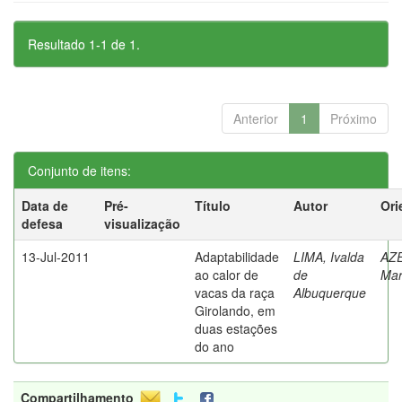
Resultado 1-1 de 1.
Anterior
1
Próximo
Conjunto de itens:
Data de
Pré-
Título
Autor
Ori
defesa
visualização
13-Jul-2011
Adaptabilidade
LIMA, Ivalda
AZ
ao calor de
de
Mar
vacas da raça
Albuquerque
Girolando, em
duas estações
do ano
Compartilhamento