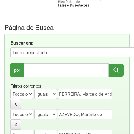
Página de Busca
Buscar em:
por
Filtros correntes: