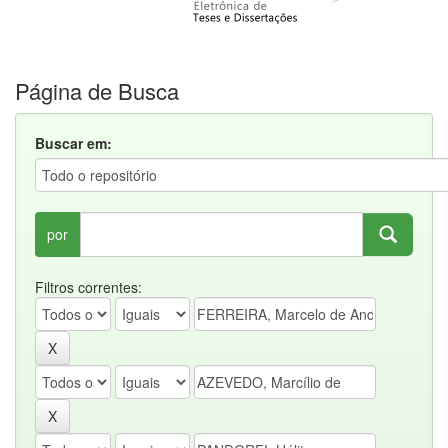
Página de Busca
Buscar em:
por
Filtros correntes: