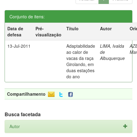
Conjunto de itens:
Data de
Pré-
Título
Autor
Ori
defesa
visualização
13-Jul-2011
Adaptabilidade
LIMA, Ivalda
AZ
ao calor de
de
Mar
vacas da raça
Albuquerque
Girolando, em
duas estações
do ano
Compartilhamento
Busca facetada
Autor