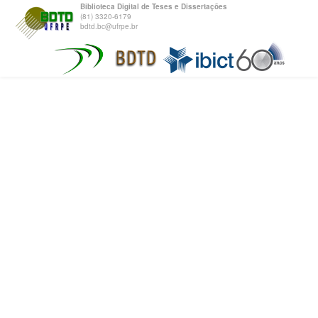
Biblioteca Digital de Teses e Dissertações
(81) 3320-6179
bdtd.bc@ufrpe.br