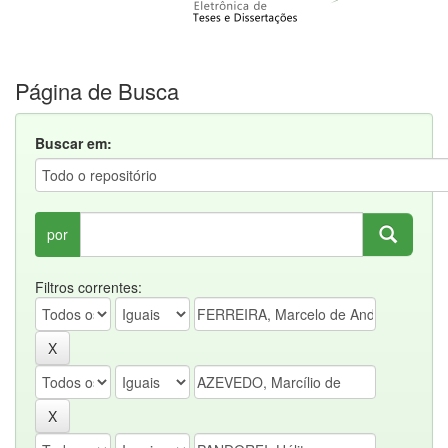
Página de Busca
Buscar em:
por
Filtros correntes: