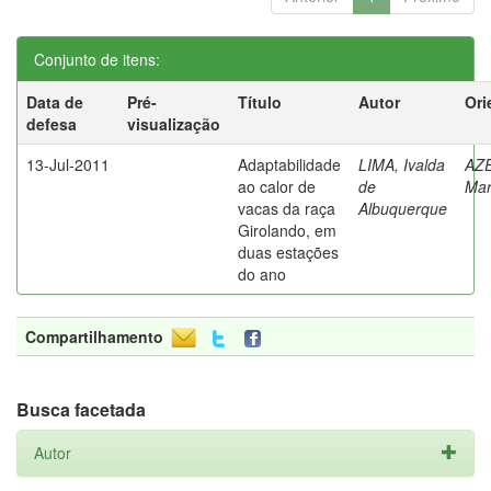
Conjunto de itens:
Data de
Pré-
Título
Autor
Ori
defesa
visualização
13-Jul-2011
Adaptabilidade
LIMA, Ivalda
AZ
ao calor de
de
Mar
vacas da raça
Albuquerque
Girolando, em
duas estações
do ano
Compartilhamento
Busca facetada
Autor