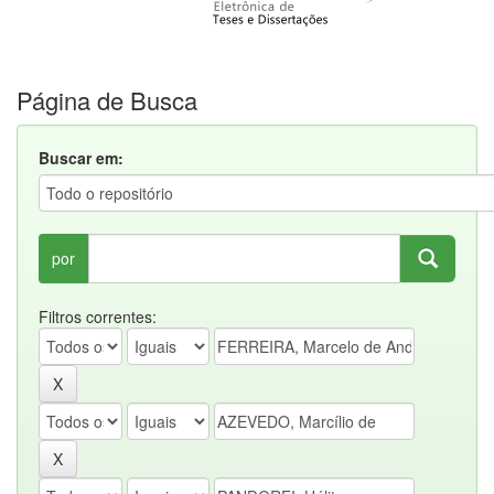
Página de Busca
Buscar em:
por
Filtros correntes: