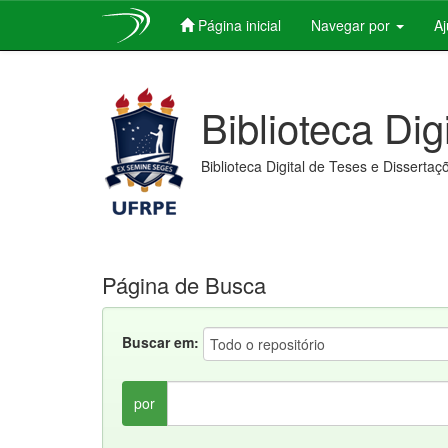
Página inicial
Navegar por
A
Skip
navigation
Biblioteca Dig
Biblioteca Digital de Teses e Dissertaç
Página de Busca
Buscar em:
por