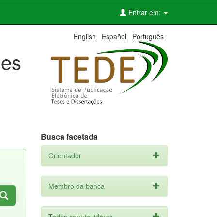
Entrar em:
English
Español
Português
ões
Busca facetada
Orientador
Membro da banca
Todos contribuidores