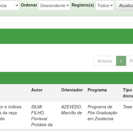
Ordenar
Registro(s)
Anterior
1
P
Autor
Orientador
Programa
Tipo
doc
or e índices
SILVA
AZEVEDO,
Programa de
Tese
s da raça
FILHO,
Marcílio de
Pós-Graduação
ido
Florisval
em Zootecnia
Protásio da