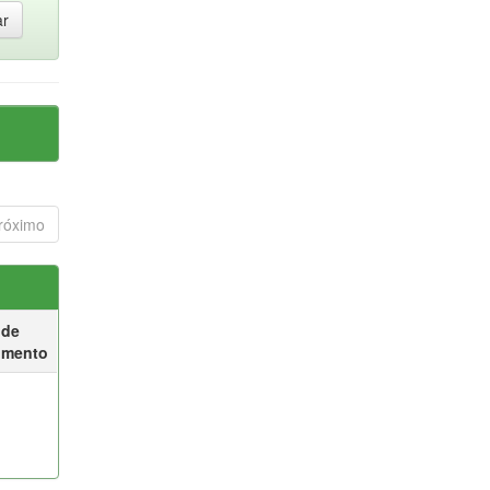
róximo
 de
umento