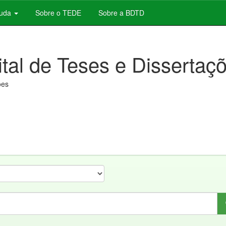
juda
Sobre o TEDE
Sobre a BDTD
ital de Teses e Dissertaç
ões