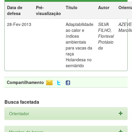
Data de
Pré-
Título
Autor
Orient
defesa
visualização
28-Fev-2013
Adaptabilidade
SILVA
AZEVE
ao calor e
FILHO,
Marcíli
índices
Florisval
ambientais
Protásio
para vacas da
da
raça
Holandesa no
semiárido
Compartilhamento
Busca facetada
Orientador