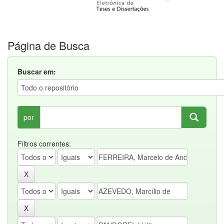
Página de Busca
Buscar em:
por
Filtros correntes: