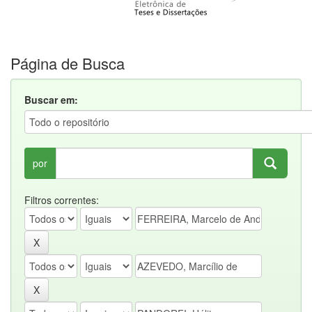
Página de Busca
Buscar em:
por
Filtros correntes: