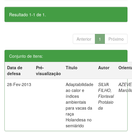
Resultado 1-1 de 1.
Anterior
1
Próximo
Conjunto de itens:
Data de
Pré-
Título
Autor
Orient
defesa
visualização
28-Fev-2013
Adaptabilidade
SILVA
AZEVE
ao calor e
FILHO,
Marcíli
índices
Florisval
ambientais
Protásio
para vacas da
da
raça
Holandesa no
semiárido