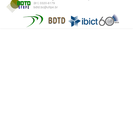
(81) 3320-6179
bdtd.bc@ufrpe.br