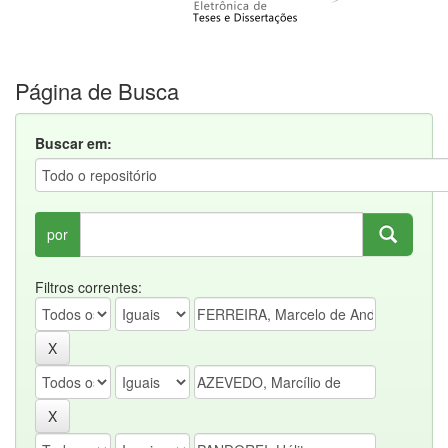
Página de Busca
Buscar em:
por
Filtros correntes: