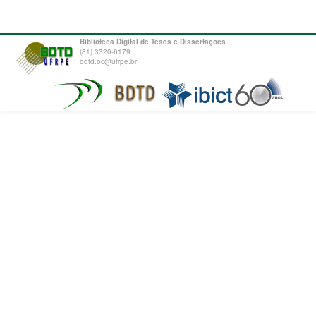
Biblioteca Digital de Teses e Dissertações
(81) 3320-6179
bdtd.bc@ufrpe.br