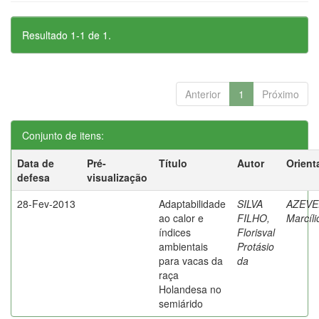
Resultado 1-1 de 1.
Anterior
1
Próximo
Conjunto de itens:
Data de
Pré-
Título
Autor
Orient
defesa
visualização
28-Fev-2013
Adaptabilidade
SILVA
AZEVE
ao calor e
FILHO,
Marcíli
índices
Florisval
ambientais
Protásio
para vacas da
da
raça
Holandesa no
semiárido