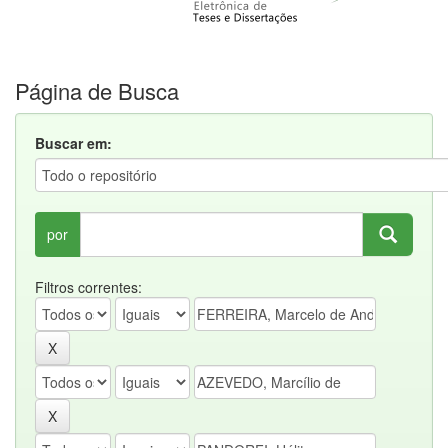
Página de Busca
Buscar em:
por
Filtros correntes: