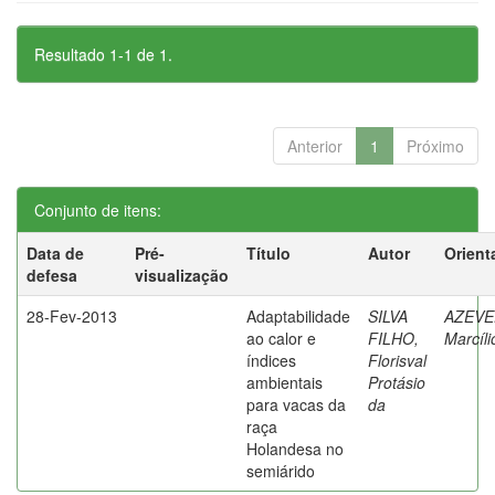
Resultado 1-1 de 1.
Anterior
1
Próximo
Conjunto de itens:
Data de
Pré-
Título
Autor
Orient
defesa
visualização
28-Fev-2013
Adaptabilidade
SILVA
AZEVE
ao calor e
FILHO,
Marcíli
índices
Florisval
ambientais
Protásio
para vacas da
da
raça
Holandesa no
semiárido