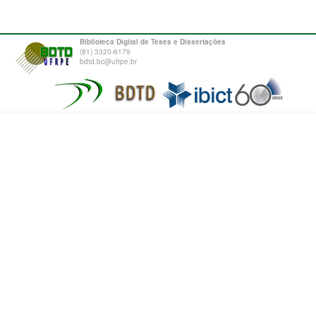
Biblioteca Digital de Teses e Dissertações
(81) 3320-6179
bdtd.bc@ufrpe.br