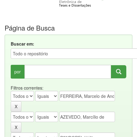
Página de Busca
Buscar em:
por
Filtros correntes: