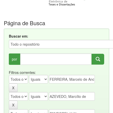
Página de Busca
Buscar em:
por
Filtros correntes: