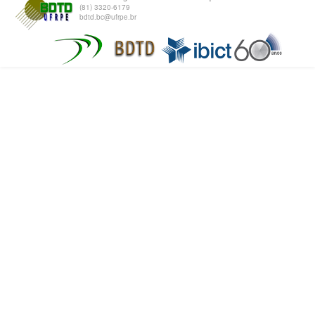
(81) 3320-6179
bdtd.bc@ufrpe.br