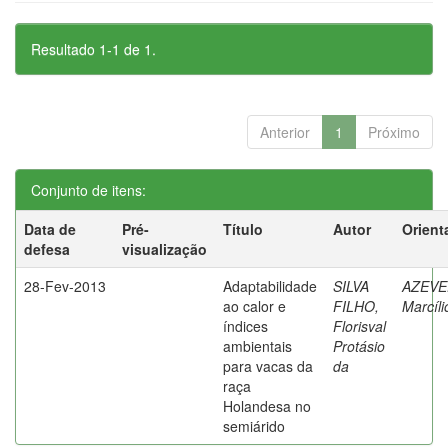
Resultado 1-1 de 1.
Anterior
1
Próximo
Conjunto de itens:
Data de
Pré-
Título
Autor
Orient
defesa
visualização
28-Fev-2013
Adaptabilidade
SILVA
AZEVE
ao calor e
FILHO,
Marcíli
índices
Florisval
ambientais
Protásio
para vacas da
da
raça
Holandesa no
semiárido