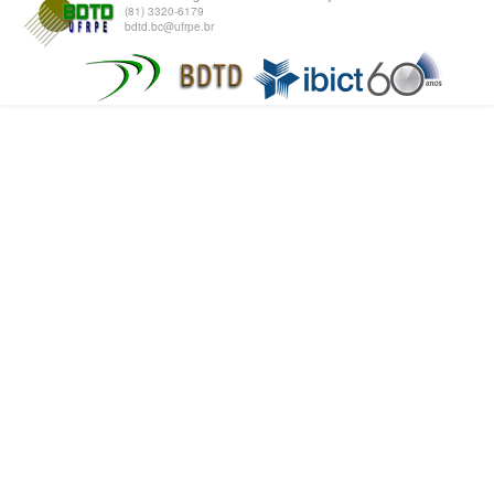
(81) 3320-6179
bdtd.bc@ufrpe.br