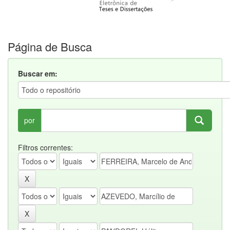
Página de Busca
Buscar em:
por
Filtros correntes: