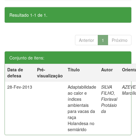
Resultado 1-1 de 1.
Anterior
1
Próximo
Conjunto de itens:
Data de
Pré-
Título
Autor
Orient
defesa
visualização
28-Fev-2013
Adaptabilidade
SILVA
AZEVE
ao calor e
FILHO,
Marcíli
índices
Florisval
ambientais
Protásio
para vacas da
da
raça
Holandesa no
semiárido