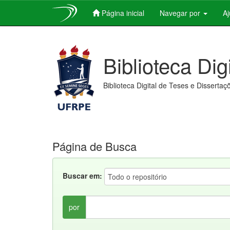
Página inicial
Navegar por
A
Skip
navigation
Biblioteca Dig
Biblioteca Digital de Teses e Dissertaç
Página de Busca
Buscar em:
por