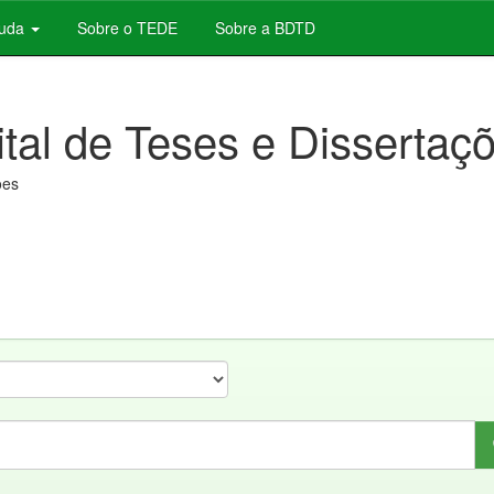
juda
Sobre o TEDE
Sobre a BDTD
ital de Teses e Dissertaç
ões