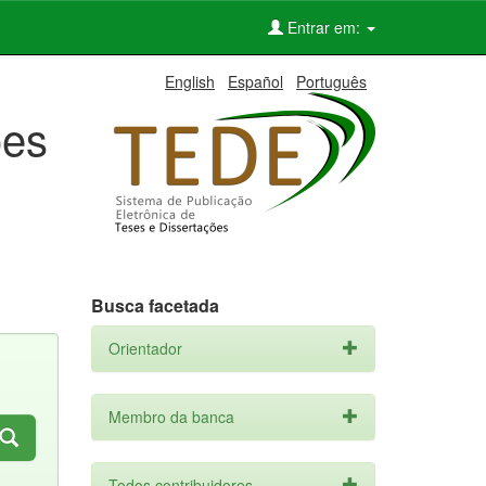
Entrar em:
English
Español
Português
ões
Busca facetada
Orientador
Membro da banca
Todos contribuidores