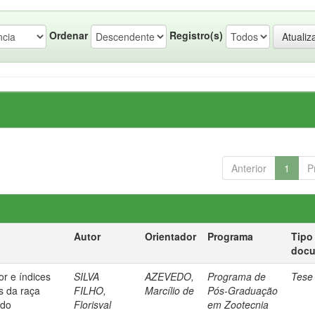
Ordenar
Registro(s)
Anterior
1
P
Autor
Orientador
Programa
Tipo
doc
or e índices
SILVA
AZEVEDO,
Programa de
Tese
s da raça
FILHO,
Marcílio de
Pós-Graduação
ido
Florisval
em Zootecnia