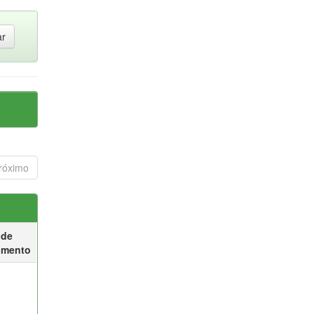
róximo
 de
umento