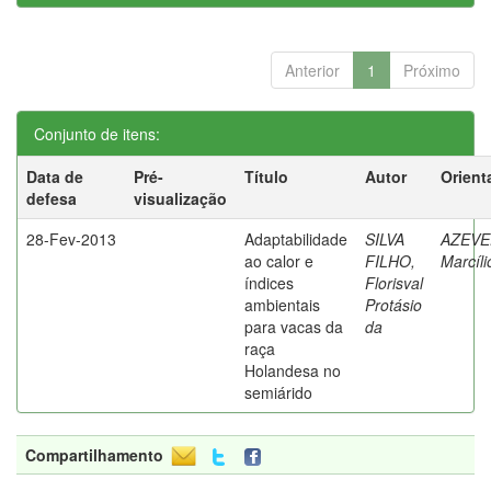
Anterior
1
Próximo
Conjunto de itens:
Data de
Pré-
Título
Autor
Orient
defesa
visualização
28-Fev-2013
Adaptabilidade
SILVA
AZEVE
ao calor e
FILHO,
Marcíli
índices
Florisval
ambientais
Protásio
para vacas da
da
raça
Holandesa no
semiárido
Compartilhamento