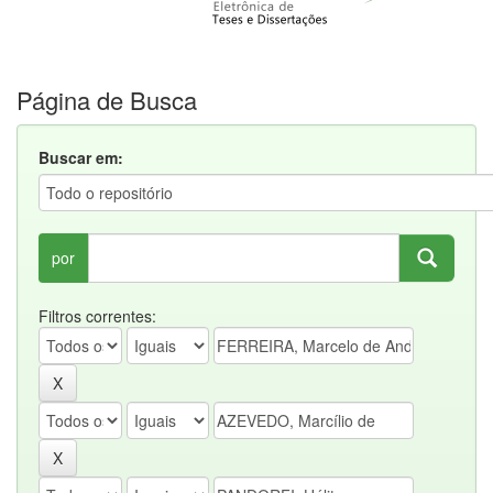
Página de Busca
Buscar em:
por
Filtros correntes: