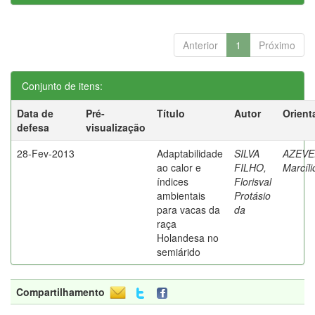
Anterior
1
Próximo
Conjunto de itens:
Data de
Pré-
Título
Autor
Orient
defesa
visualização
28-Fev-2013
Adaptabilidade
SILVA
AZEVE
ao calor e
FILHO,
Marcíli
índices
Florisval
ambientais
Protásio
para vacas da
da
raça
Holandesa no
semiárido
Compartilhamento