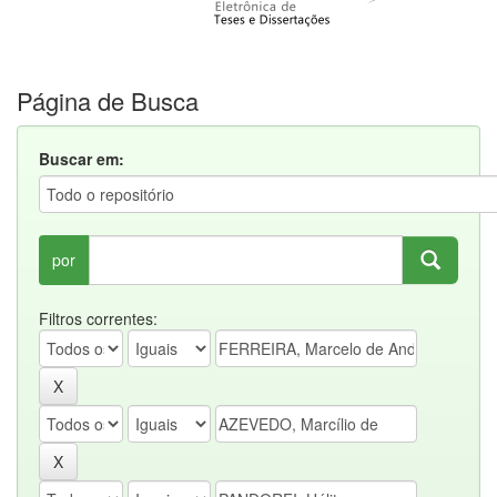
Página de Busca
Buscar em:
por
Filtros correntes: