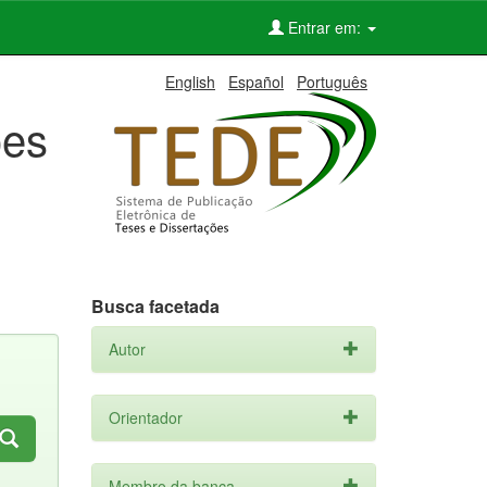
Entrar em:
English
Español
Português
ões
Busca facetada
Autor
Orientador
Membro da banca