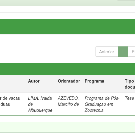
Anterior
1
P
Autor
Orientador
Programa
Tipo
doc
or de vacas
LIMA, Ivalda
AZEVEDO,
Programa de Pós-
Tese
 duas
de
Marcílio de
Graduação em
Albuquerque
Zootecnia