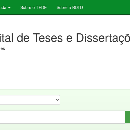
juda
Sobre o TEDE
Sobre a BDTD
ital de Teses e Dissertaç
ões