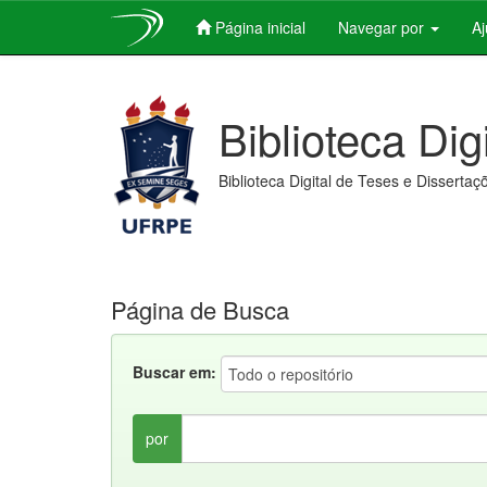
Página inicial
Navegar por
A
Skip
navigation
Biblioteca Dig
Biblioteca Digital de Teses e Dissertaç
Página de Busca
Buscar em:
por