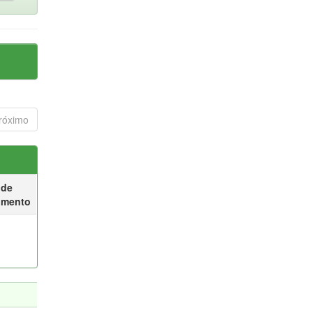
róximo
 de
umento