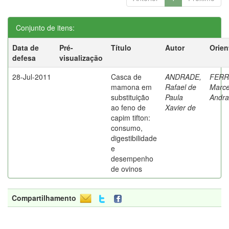
Conjunto de itens:
Data de
Pré-
Título
Autor
Orien
defesa
visualização
28-Jul-2011
Casca de
ANDRADE,
FERR
mamona em
Rafael de
Marce
substituição
Paula
Andr
ao feno de
Xavier de
capim tifton:
consumo,
digestibilidade
e
desempenho
de ovinos
Compartilhamento