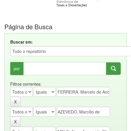
Página de Busca
Buscar em:
por
Filtros correntes: