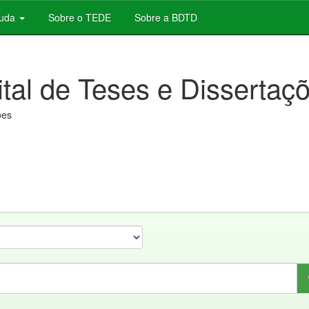
juda
Sobre o TEDE
Sobre a BDTD
ital de Teses e Dissertaç
ões