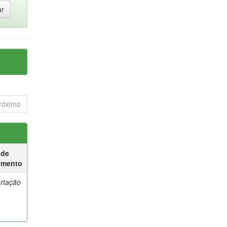
róximo
 de
umento
ertação