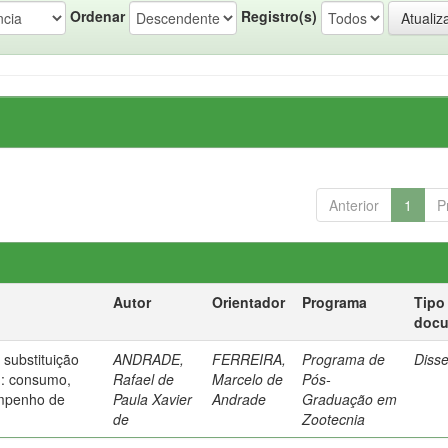
Ordenar
Registro(s)
Anterior
1
P
Autor
Orientador
Programa
Tipo
doc
substituição
ANDRADE,
FERREIRA,
Programa de
Diss
n: consumo,
Rafael de
Marcelo de
Pós-
empenho de
Paula Xavier
Andrade
Graduação em
de
Zootecnia