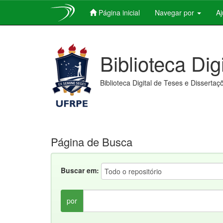
Página inicial
Navegar por
A
Skip
navigation
Biblioteca Dig
Biblioteca Digital de Teses e Dissertaç
Página de Busca
Buscar em:
por