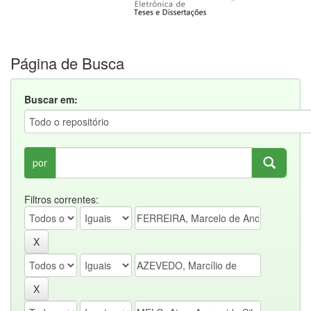
Página de Busca
Buscar em:
por
Filtros correntes: