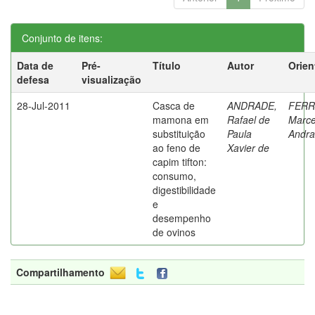
Conjunto de itens:
Data de
Pré-
Título
Autor
Orien
defesa
visualização
28-Jul-2011
Casca de
ANDRADE,
FERR
mamona em
Rafael de
Marce
substituição
Paula
Andr
ao feno de
Xavier de
capim tifton:
consumo,
digestibilidade
e
desempenho
de ovinos
Compartilhamento