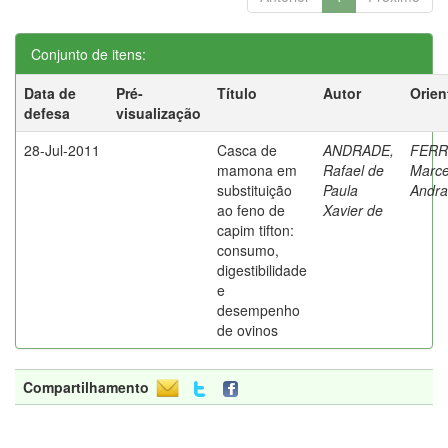
Conjunto de itens:
Data de
Pré-
Título
Autor
Orien
defesa
visualização
28-Jul-2011
Casca de
ANDRADE,
FERR
mamona em
Rafael de
Marce
substituição
Paula
Andr
ao feno de
Xavier de
capim tifton:
consumo,
digestibilidade
e
desempenho
de ovinos
Compartilhamento