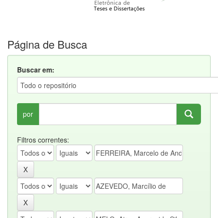
Página de Busca
Buscar em:
por
Filtros correntes: