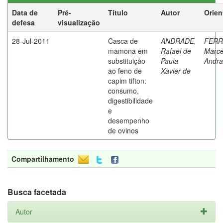
Data de
Pré-
Título
Autor
Orien
defesa
visualização
28-Jul-2011
Casca de
ANDRADE,
FERR
mamona em
Rafael de
Marce
substituição
Paula
Andr
ao feno de
Xavier de
capim tifton:
consumo,
digestibilidade
e
desempenho
de ovinos
Compartilhamento
Busca facetada
Autor