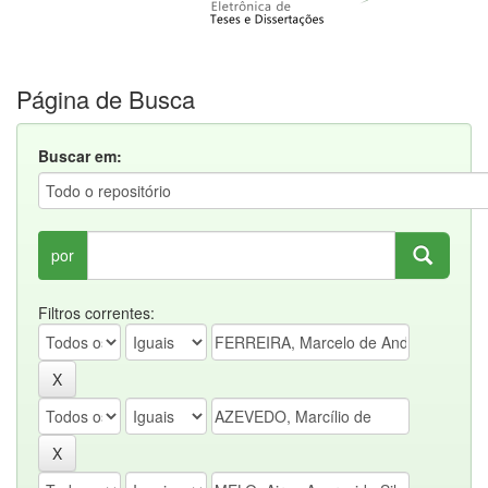
Página de Busca
Buscar em:
por
Filtros correntes: