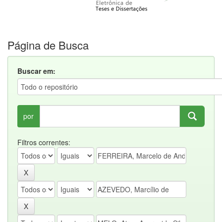
Página de Busca
Buscar em:
por
Filtros correntes: