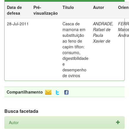
Data de
Pré-
Título
Autor
Orien
defesa
visualização
28-Jul-2011
Casca de
ANDRADE,
FERR
mamona em
Rafael de
Marce
substituição
Paula
Andr
ao feno de
Xavier de
capim tifton:
consumo,
digestibilidade
e
desempenho
de ovinos
Compartilhamento
Busca facetada
Autor