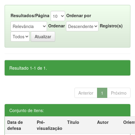
Resultados/Página
Ordenar por
Ordenar
Registro(s)
Resultado 1-1 de 1.
Anterior
1
Próximo
Conjunto de itens:
Data de
Pré-
Título
Autor
Orien
defesa
visualização