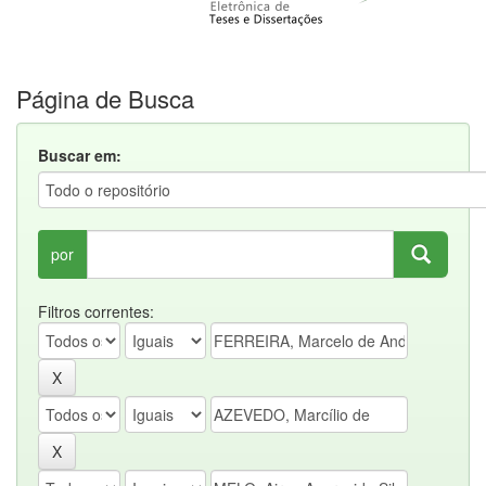
Página de Busca
Buscar em:
por
Filtros correntes: