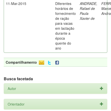
11-Mar-2015
Diferentes
ANDRADE,
FERR
horários de
Rafael de
Marce
fornecimento
Paula
Andra
de ração
Xavier de
para vacas
em lactação
durante a
época
quente do
ano
Compartilhamento
Busca facetada
Autor
Orientador