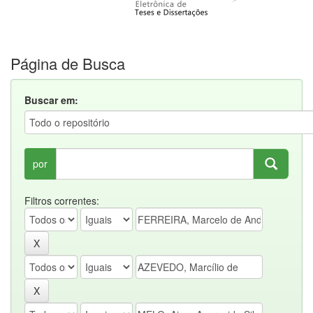
Página de Busca
Buscar em:
por
Filtros correntes: