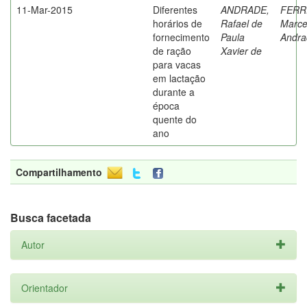
11-Mar-2015
Diferentes
ANDRADE,
FERR
horários de
Rafael de
Marce
fornecimento
Paula
Andra
de ração
Xavier de
para vacas
em lactação
durante a
época
quente do
ano
Compartilhamento
Busca facetada
Autor
Orientador