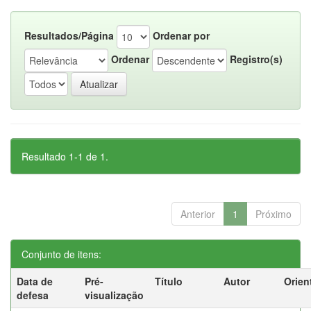
Resultados/Página
Ordenar por
Ordenar
Registro(s)
Resultado 1-1 de 1.
Anterior
1
Próximo
Conjunto de itens:
Data de
Pré-
Título
Autor
Orien
defesa
visualização