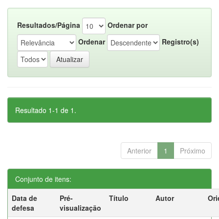
Resultados/Página
Ordenar por
Ordenar
Registro(s)
Resultado 1-1 de 1.
Anterior
1
Próximo
Conjunto de itens:
Data de
Pré-
Título
Autor
Ori
defesa
visualização