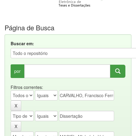
Página de Busca
Buscar em:
por
Filtros correntes: