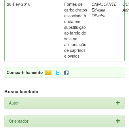
28-Fev-2018
Fontes de
CAVALCANTE,
GU
carboidratos
Edwilka
Adr
associado à
Oliveira
ureia em
substituição
ao farelo de
soja na
alimentação
de caprinos
e ovinos
Compartilhamento
Busca facetada
Autor
Orientador