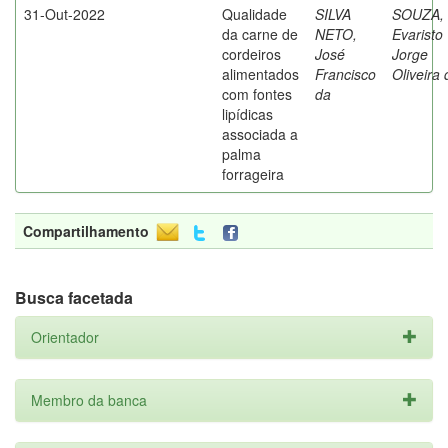
31-Out-2022
Qualidade
SILVA
SOUZA,
da carne de
NETO,
Evaristo
cordeiros
José
Jorge
alimentados
Francisco
Oliveira 
com fontes
da
lipídicas
associada a
palma
forrageira
Compartilhamento
Busca facetada
Orientador
Membro da banca