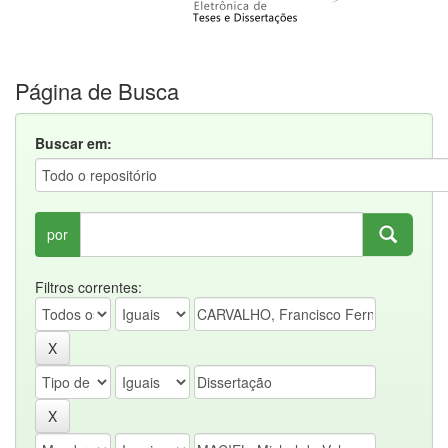
Página de Busca
Buscar em:
por
Filtros correntes: