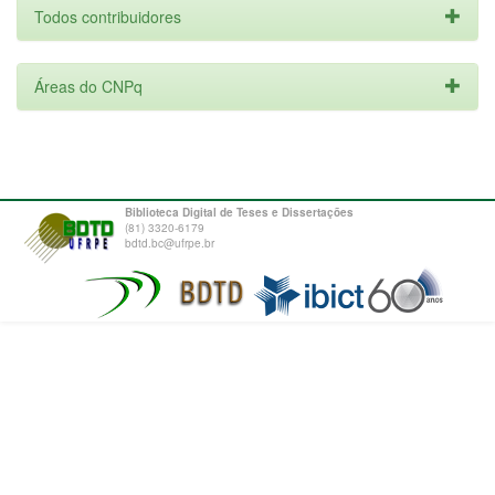
Todos contribuidores
Áreas do CNPq
Biblioteca Digital de Teses e Dissertações
(81) 3320-6179
bdtd.bc@ufrpe.br