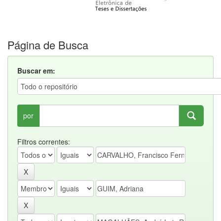
Página de Busca
Buscar em:
por
Filtros correntes: